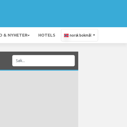
O & NYHETER
HOTELS
norsk bokmål