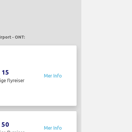
irport - ONT:
15
Mer Info
ige flyreiser
50
Mer Info