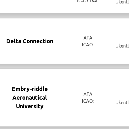
ICAO: DAL
Ukentl
IATA:
Delta Connection
ICAO:
Ukentl
Embry-riddle
IATA:
Aeronautical
ICAO:
Ukentl
University