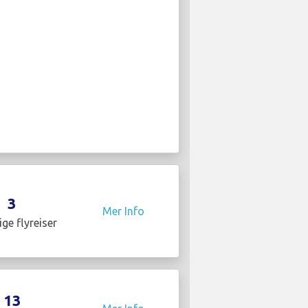
3
Mer Info
ige flyreiser
13