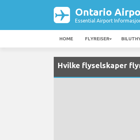
Ontario Airpo
Essential Airport Informasjo
HOME
FLYREISER
BILUTH
Hvilke flyselskaper fly