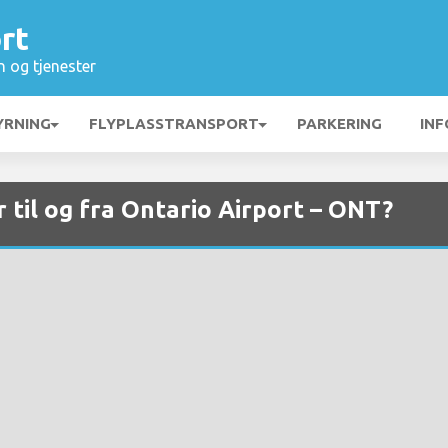
rt
n og tjenester
YRNING
FLYPLASSTRANSPORT
PARKERING
INF
r til og fra Ontario Airport – ONT?