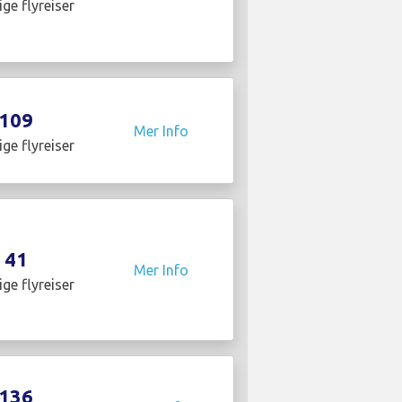
ige flyreiser
109
Mer Info
ige flyreiser
41
Mer Info
ige flyreiser
136