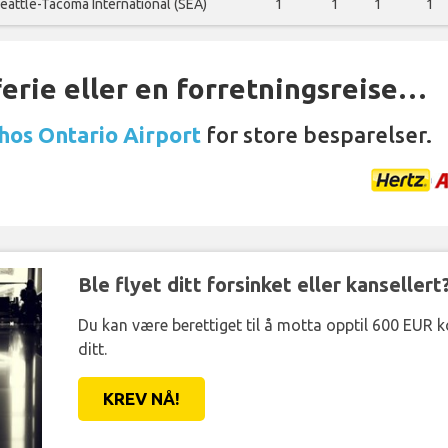
eattle-Tacoma International (SEA)
1
1
1
1
ferie eller en forretningsreise…
 hos Ontario Airport
for store besparelser.
Ble flyet ditt forsinket eller kansellert
Du kan være berettiget til å motta opptil 600 EUR 
ditt.
KREV NÅ!