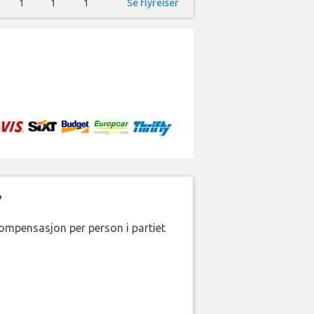
1
1
1
Se flyreiser
?
kompensasjon per person i partiet