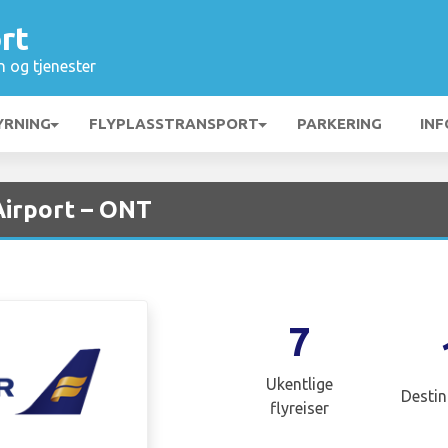
rt
n og tjenester
YRNING
FLYPLASSTRANSPORT
PARKERING
INF
Airport – ONT
7
Ukentlige
Destin
flyreiser