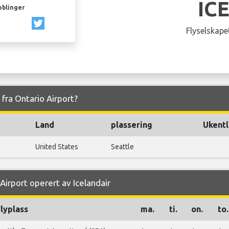
IC
oblinger
Flyselskapet
g fra Ontario Airport?
Land
plassering
Ukentl
United States
Seattle
Airport operert av Icelandair
lyplass
ma.
ti.
on.
to.