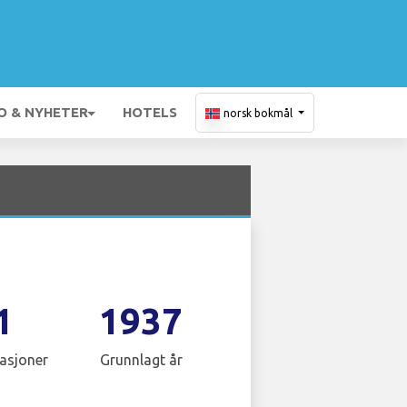
O & NYHETER
HOTELS
norsk bokmål
1
1937
asjoner
Grunnlagt år