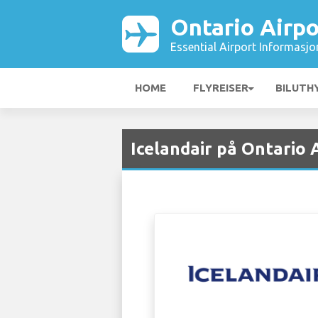
Ontario Airpo
Essential Airport Informasjo
HOME
FLYREISER
BILUTH
Icelandair på Ontario 