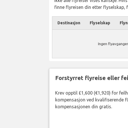
Ikke alle flyreiser vises kanskje. Hvi
finne flyreisen din etter flyselskap,
Destinasjon
Flyselskap
Fly
Ingen flyavganger
Forstyrret flyreise eller f
Krev opptil £1,600 (€1,920) for feil
kompensasjon ved kvalifiserende fly
kompensasjonen din gratis.