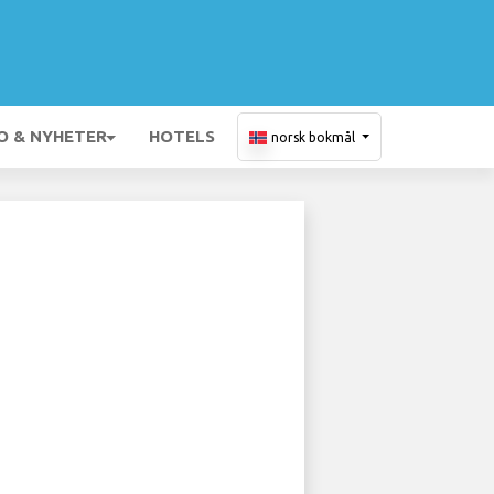
O & NYHETER
HOTELS
norsk bokmål