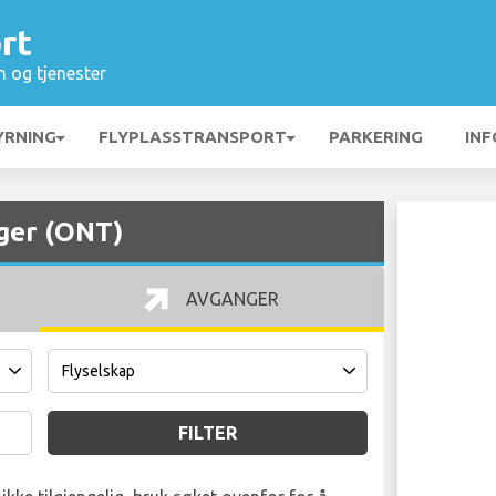
rt
n og tjenester
YRNING
FLYPLASSTRANSPORT
PARKERING
INF
ger (ONT)
AVGANGER
FILTER