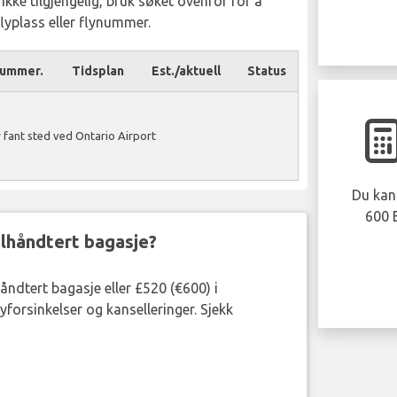
s ikke tilgjengelig, bruk søket ovenfor for å
 flyplass eller flynummer.
nummer.
Tidsplan
Est./aktuell
Status
 fant sted ved Ontario Airport
Du kan 
600 
eilhåndtert bagasje?
håndtert bagasje eller £520 (€600) i
forsinkelser og kanselleringer. Sjekk