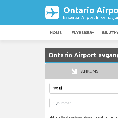
Ontario Airpo
Essential Airport Informasjo
HOME
FLYREISER
BILUTH
Ontario Airport avgan
ANKOMST