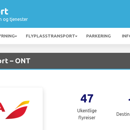
rt
n og tjenester
YRNING
FLYPLASSTRANSPORT
PARKERING
INF
ort – ONT
47
Ukentlige
Destin
flyreiser