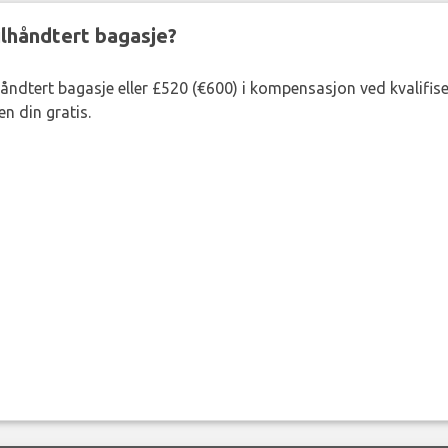
eilhåndtert bagasje?
lhåndtert bagasje eller £520 (€600) i kompensasjon ved kvalifis
n din gratis.