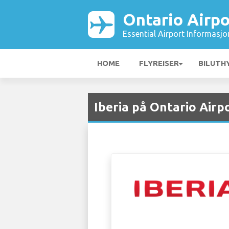
Ontario Airpo
Essential Airport Informasjo
HOME
FLYREISER
BILUTH
Iberia på Ontario Airp