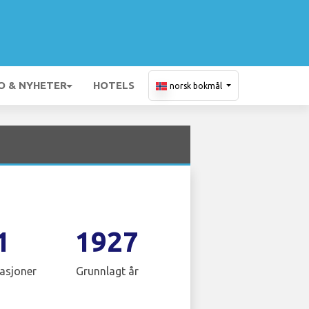
O & NYHETER
HOTELS
norsk bokmål
1
1927
asjoner
Grunnlagt år