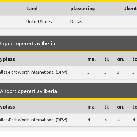
Land
plassering
Ukent
United States
Dallas
Airport operert av Iberia
lyplass
ma.
ti.
on.
to
llas/Fort Worth International (DFW)
3
3
3
3
Airport operert av Iberia
lyplass
ma.
ti.
on.
to
llas/Fort Worth International (DFW)
4
4
4
4