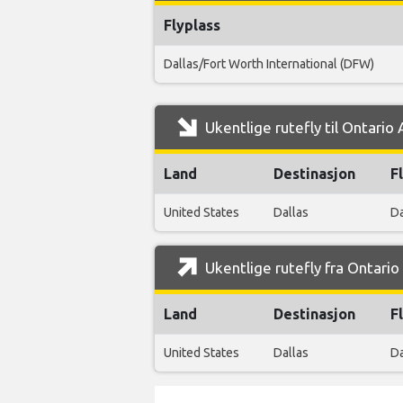
Flyplass
Dallas/Fort Worth International (DFW)
Ukentlige rutefly til Ontario 
Land
Destinasjon
F
United States
Dallas
Da
Ukentlige rutefly fra Ontario 
Land
Destinasjon
F
United States
Dallas
Da