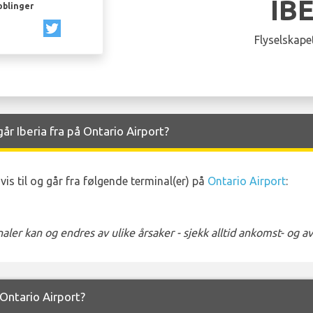
IB
oblinger
Flyselskapet
r Iberia fra på Ontario Airport?
is til og går fra følgende terminal(er) på
Ontario Airport
:
ler kan og endres av ulike årsaker - sjekk alltid ankomst- og 
a Ontario Airport?