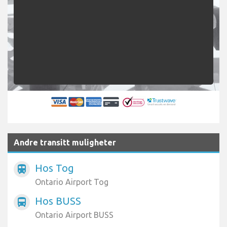
Andre transitt muligheter
Hos Tog
train
Ontario Airport Tog
Hos BUSS
directions_bus
Ontario Airport BUSS