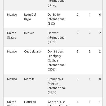
International
(DFW)
Mexico
León Del
Del Bajío
0
1
0
Bajío
International
(BJX)
United
Denver
Denver
2
2
2
States
International
(DEN)
Mexico
Guadalajara
Don Miguel
2
2
2
Hidalgo y
Costilla
International
(GDL)
Mexico
Morelia
Francisco J.
0
1
0
Múgica
Internacional
(MLM)
United
Houston
George Bush
1
1
1