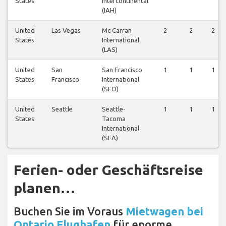
States
Intercontinental
(IAH)
United
Las Vegas
Mc Carran
2
2
2
States
International
(LAS)
United
San
San Francisco
1
1
1
States
Francisco
International
(SFO)
United
Seattle
Seattle-
1
1
1
States
Tacoma
International
(SEA)
Ferien- oder Geschäftsreise
planen…
Buchen Sie im Voraus
Mietwagen bei
Ontario Flughafen
für enorme