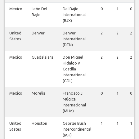
Mexico
León Del
Del Bajío
0
1
0
Bajío
International
(BJX)
United
Denver
Denver
2
2
2
States
International
(DEN)
Mexico
Guadalajara
Don Miguel
2
2
2
Hidalgo y
Costilla
International
(GDL)
Mexico
Morelia
Francisco J.
0
1
0
Múgica
Internacional
(MLM)
United
Houston
George Bush
1
1
1
States
Intercontinental
(IAH)