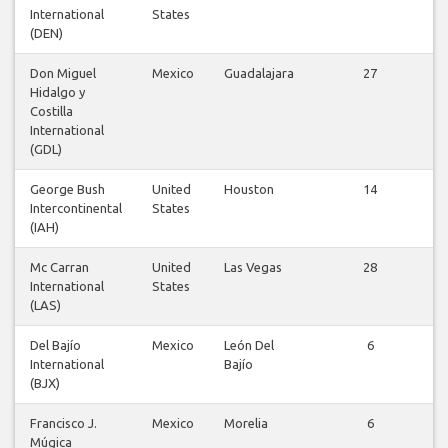
International
States
(DEN)
Don Miguel
Mexico
Guadalajara
27
Hidalgo y
Costilla
International
(GDL)
George Bush
United
Houston
14
Intercontinental
States
(IAH)
Mc Carran
United
Las Vegas
28
International
States
(LAS)
Del Bajío
Mexico
León Del
6
International
Bajío
(BJX)
Francisco J.
Mexico
Morelia
6
Múgica