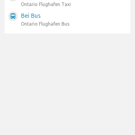
Ontario Flughafen Taxi
Bei Bus
directions_bus
Ontario Flughafen Bus