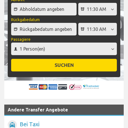
Rückgabedatum
Passagiere
SUCHEN
Andere Transfer Angebote
Bei Taxi
local_taxi