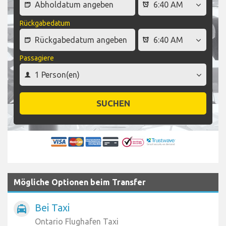
Rückgabedatum
Passagiere
SUCHEN
Mögliche Optionen beim Transfer
Bei Taxi
local_taxi
Ontario Flughafen Taxi