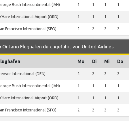
eorge Bush Intercontinental (IAH)
1
1
1
1
'Hare International Airport (ORD)
1
1
1
1
an Francisco International (SFO)
2
2
2
2
 Ontario Flughafen durchgeführt von United Airlines
Flughafen
Mo
Di
Mi
Do
enver International (DEN)
2
2
2
2
eorge Bush Intercontinental (IAH)
1
1
1
1
'Hare International Airport (ORD)
1
1
1
1
an Francisco International (SFO)
2
2
2
2