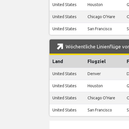
United States
Houston
G
United States
Chicago O'Hare
O
United States
San Francisco
S
Wöchentliche Linienflüge von
Land
Flugziel
United States
Denver
D
United States
Houston
G
United States
Chicago O'Hare
O
United States
San Francisco
S