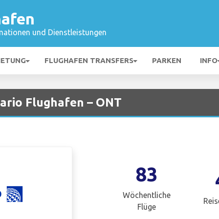
hafen
mationen und Dienstleistungen
IETUNG
FLUGHAFEN TRANSFERS
PARKEN
INFO
tario Flughafen – ONT
83
Wöchentliche
Reis
Flüge